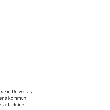
eakin University
alens kommun.
sutbildning.