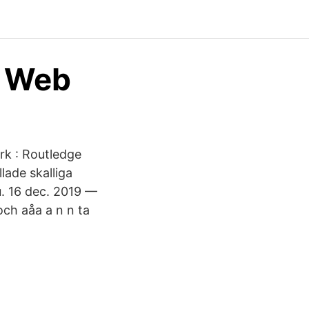
o Web
ork : Routledge
lade skalliga
​. 16 dec. 2019 —
och aåa a n n ta