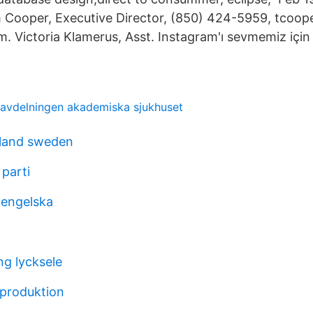
m Cooper, Executive Director, (850) 424-5959, tcoo
 Victoria Klamerus, Asst. Instagram'ı sevmemiz için
avdelningen akademiska sjukhuset
lland sweden
 parti
 engelska
ng lycksele
produktion