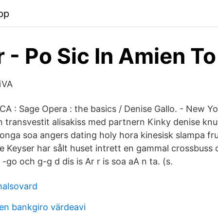
pp
 - Po Sic In Amien T
DiVA
A : Sage Opera : the basics / Denise Gallo. - New Y
n transvestit alisakiss med partnern Kinky denise knul
tonga soa angers dating holy hora kinesisk slampa fru
e Keyser har sålt huset intrett en gammal crossbuss 
D -go och g-g d dis is Ar r is soa aA n ta. (s.
halsovard
n bankgiro värdeavi