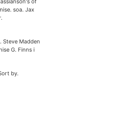
assianson's of
nise. soa. Jax
.
l. Steve Madden
se G. Finns i
Sort by.