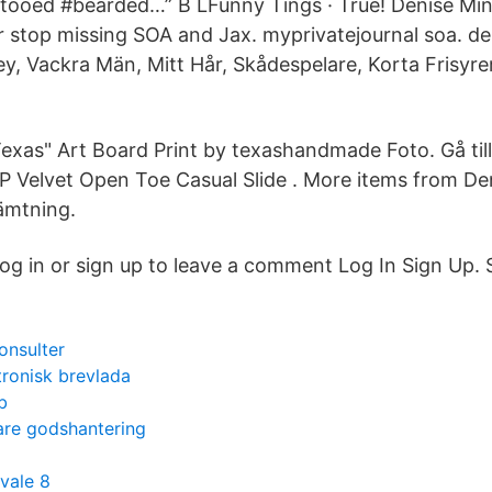
ttooed #bearded…” B LFunny Tings · True! Denise Min
er stop missing SOA and Jax. myprivatejournal soa. de
sley, Vackra Män, Mitt Hår, Skådespelare, Korta Frisyrer
exas" Art Board Print by texashandmade Foto. Gå til
Velvet Open Toe Casual Slide . More items from Deni
ämtning.
g in or sign up to leave a comment Log In Sign Up. 
onsulter
tronisk brevlada
b
tare godshantering
vale 8