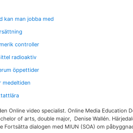
d kan man jobba med
rsättning
merik controller
ittel radioaktiv
lerum öppettider
r medeltiden
tattlära
n Online video specialist. Online Media Education D
helor of arts, double major, Denise Wallén. Härjed
e Fortsätta dialogen med MIUN (SOA) om påbyggnad