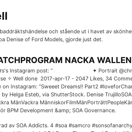
ll
a baddräktshändelse och stående ut i havet av skönhe
Soa Denise of Ford Models, gjorde just det.
ATCHPROGRAM NACKA WALLEN
ᴛʀᴀɪᴛs's Instagram post: “⠀⠀⠀⠀⠀⠀⠀⠀⠀⠀ ✦ Portrait @ch
se ✧ Well done 2017-apr-17 - 2047 Likes, 34 Commen
on Instagram: “Sweeet Dreams!! Part2 #loveforChar
by Helga Esteb, via ShutterStock. Denise TrujilloSOA 
ra MänVackra MänniskorFilmMänPorträttPeopleKän
d för BPM Development &amp; SOA Governance.
rad av SOA Addicts. 4 #soa #samcro #sonsofanarchy 