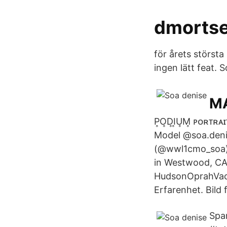
dmortse
för årets störst
ingen lätt feat. 
M
P͎O͎D͎I͎U͎M͎ ᴘᴏʀ
Model @soa.deni
(@wwl1cmo_soa) 
in Westwood, CA 
HudsonOprahVack
Erfarenhet. Bil
Spa