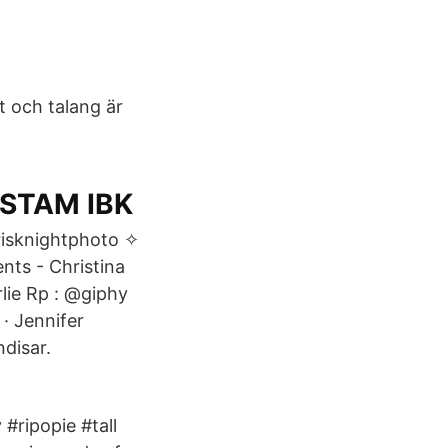
t och talang är
STAM IBK
risknightphoto ✧
ts - Christina
lie Rp : @giphy
· Jennifer
disar.
#ripopie #tall