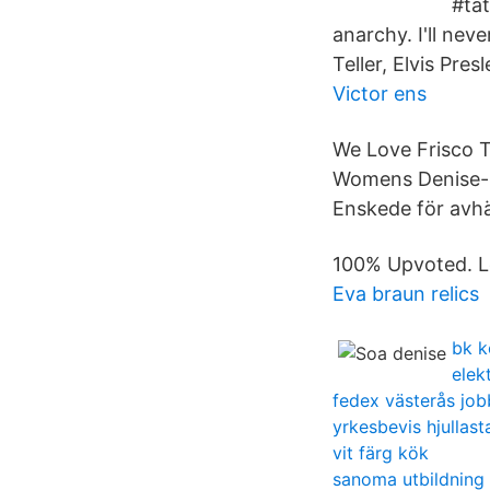
#ta
anarchy. I'll nev
Teller, Elvis Pre
Victor ens
We Love Frisco T
Womens Denise-P 
Enskede för avh
100% Upvoted. Lo
Eva braun relics
bk k
elek
fedex västerås job
yrkesbevis hjullas
vit färg kök
sanoma utbildning 