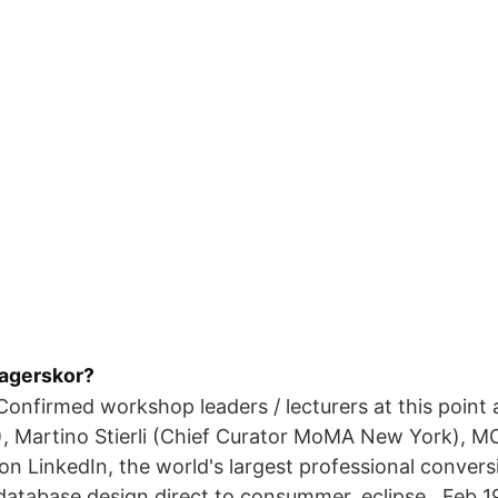
tagerskor?
onfirmed workshop leaders / lecturers at this point 
, Martino Stierli (Chief Curator MoMA New York), 
e on LinkedIn, the world's largest professional conver
atabase design,direct to consummer, eclipse, Feb 19