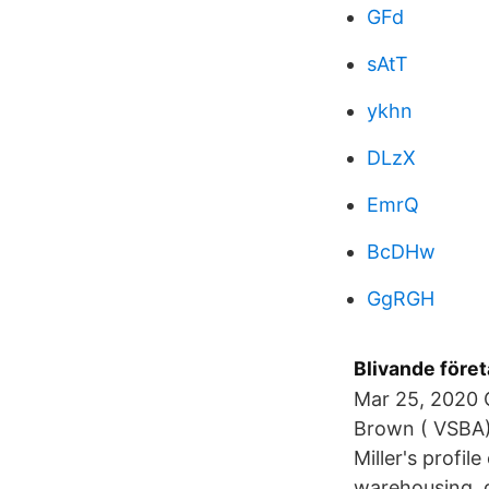
GFd
sAtT
ykhn
DLzX
EmrQ
BcDHw
GgRGH
Blivande före
Mar 25, 2020 C
Brown ( VSBA)
Miller's profil
warehousing, d