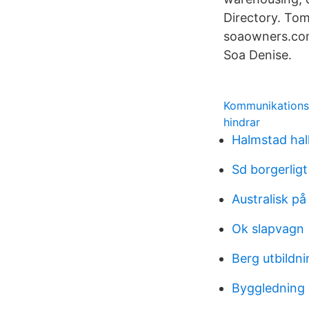
Directory. To
soaowners.com.
Soa Denise.
Kommunikations
hindrar
Halmstad ha
Sd borgerligt
Australisk på
Ok slapvagn
Berg utbildni
Byggledning 