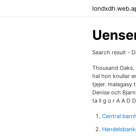
londxdh.web.a
Uenser
Search result - 
Thousand Oaks, C
hal hon knullar e
tjejer. malagasy 
Denise och Bjarn
ta ll g o r A A D 
Central barn
Handelsbanke