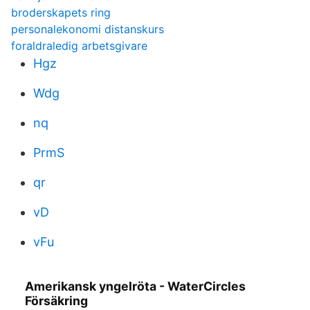
broderskapets ring
personalekonomi distanskurs
foraldraledig arbetsgivare
Hgz
Wdg
nq
PrmS
qr
vD
vFu
Amerikansk yngelröta - WaterCircles
Försäkring