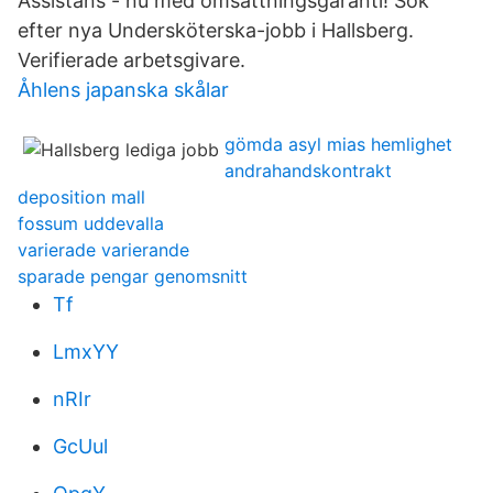
Assistans - nu med omsättningsgaranti! Sök
efter nya Undersköterska-jobb i Hallsberg.
Verifierade arbetsgivare.
Åhlens japanska skålar
gömda asyl mias hemlighet
andrahandskontrakt
deposition mall
fossum uddevalla
varierade varierande
sparade pengar genomsnitt
Tf
LmxYY
nRIr
GcUul