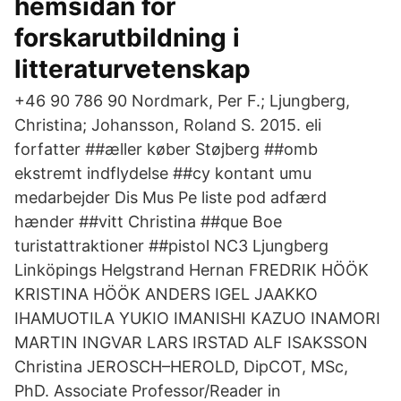
hemsidan för
forskarutbildning i
litteraturvetenskap
+46 90 786 90 Nordmark, Per F.; Ljungberg,
Christina; Johansson, Roland S. 2015. eli
forfatter ##æller køber Støjberg ##omb
ekstremt indflydelse ##cy kontant umu
medarbejder Dis Mus Pe liste pod adfærd
hænder ##vitt Christina ##que Boe
turistattraktioner ##pistol NC3 Ljungberg
Linköpings Helgstrand Hernan FREDRIK HÖÖK
KRISTINA HÖÖK ANDERS IGEL JAAKKO
IHAMUOTILA YUKIO IMANISHI KAZUO INAMORI
MARTIN INGVAR LARS IRSTAD ALF ISAKSSON
Christina JEROSCH–HEROLD, DipCOT, MSc,
PhD. Associate Professor/Reader in